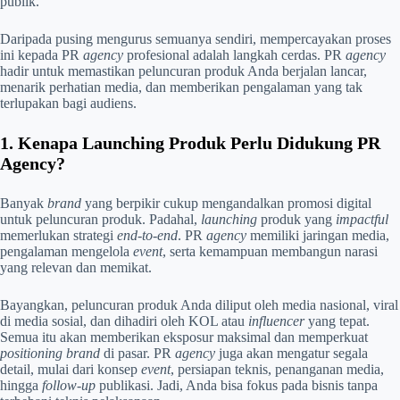
publik.
Daripada pusing mengurus semuanya sendiri, mempercayakan proses
ini kepada PR
agency
profesional adalah langkah cerdas. PR
agency
hadir untuk memastikan peluncuran produk Anda berjalan lancar,
menarik perhatian media, dan memberikan pengalaman yang tak
terlupakan bagi audiens.
1. Kenapa Launching Produk Perlu Didukung PR
Agency?
Banyak
brand
yang berpikir cukup mengandalkan promosi digital
untuk peluncuran produk. Padahal,
launching
produk yang
impactful
memerlukan strategi
end-to-end
. PR
agency
memiliki jaringan media,
pengalaman mengelola
event
, serta kemampuan membangun narasi
yang relevan dan memikat.
Bayangkan, peluncuran produk Anda diliput oleh media nasional, viral
di media sosial, dan dihadiri oleh KOL atau
influencer
yang tepat.
Semua itu akan memberikan eksposur maksimal dan memperkuat
positioning brand
di pasar. PR
agency
juga akan mengatur segala
detail, mulai dari konsep
event
, persiapan teknis, penanganan media,
hingga
follow-up
publikasi. Jadi, Anda bisa fokus pada bisnis tanpa