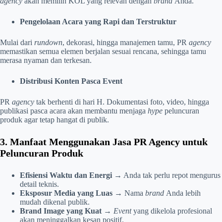
agency
akan memilih KOL yang relevan dengan
brand
Anda.
Pengelolaan Acara yang Rapi dan Terstruktur
Mulai dari
rundown
, dekorasi, hingga manajemen tamu, PR
agency
memastikan semua elemen berjalan sesuai rencana, sehingga tamu
merasa nyaman dan terkesan.
Distribusi Konten Pasca Event
PR
agency
tak berhenti di hari H. Dokumentasi foto, video, hingga
publikasi pasca acara akan membantu menjaga
hype
peluncuran
produk agar tetap hangat di publik.
3. Manfaat Menggunakan Jasa PR Agency untuk
Peluncuran Produk
Efisiensi Waktu dan Energi
→ Anda tak perlu repot mengurus
detail teknis.
Eksposur Media yang Luas
→ Nama
brand
Anda lebih
mudah dikenal publik.
Brand Image yang Kuat
→
Event
yang dikelola profesional
akan meninggalkan kesan positif.