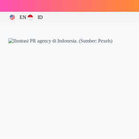
EN
ID