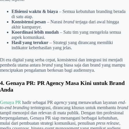
Efisiensi waktu & biaya
– Semua kebutuhan branding berada
di satu atap.
Konsistensi pesan
– Narasi
brand
terjaga dari awal hingga
akhir kampanye.
Koordinasi lebih mudah
– Satu tim yang mengelola semua
aspek komunikasi.
Hasil yang terukur
– Strategi yang dirancang memiliki
indikator keberhasilan yang jelas.
Di era digital yang serba cepat, konsistensi dan integrasi ini menjadi
pembeda utama antara
brand
yang biasa saja dan brand yang mampu
menciptakan pengalaman berkesan bagi audiensnya.
4. Genaya PR: PR Agency Masa Kini untuk Brand
Anda
Genaya PR
hadir sebagai PR
agency
yang menawarkan layanan
end-
to-end branding
terintegrasi, dirancang khusus untuk membantu
brand
tampil menonjol dan relevan di mata publik. Dengan tim profesional
berpengalaman, Genaya PR siap menangani berbagai kebutuhan,
mulai dari pembuatan strategi komunikasi, penulisan
press release
,
media
coverage
, hingga
event management
yang memikat audiens.