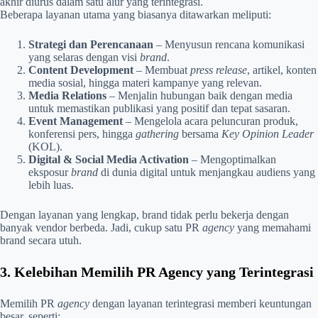
akhir diurus dalam satu alur yang terintegrasi.
Beberapa layanan utama yang biasanya ditawarkan meliputi:
Strategi dan Perencanaan
– Menyusun rencana komunikasi
yang selaras dengan visi
brand
.
Content Development
– Membuat
press release
, artikel, konten
media sosial, hingga materi kampanye yang relevan.
Media Relations
– Menjalin hubungan baik dengan media
untuk memastikan publikasi yang positif dan tepat sasaran.
Event Management
– Mengelola acara peluncuran produk,
konferensi pers, hingga
gathering
bersama
Key Opinion Leader
(KOL).
Digital & Social Media Activation
– Mengoptimalkan
eksposur
brand
di dunia digital untuk menjangkau audiens yang
lebih luas.
Dengan layanan yang lengkap, brand tidak perlu bekerja dengan
banyak vendor berbeda. Jadi, cukup satu PR
agency
yang memahami
brand secara utuh.
3. Kelebihan Memilih PR Agency yang Terintegrasi
Memilih PR
agency
dengan layanan terintegrasi memberi keuntungan
besar, seperti: