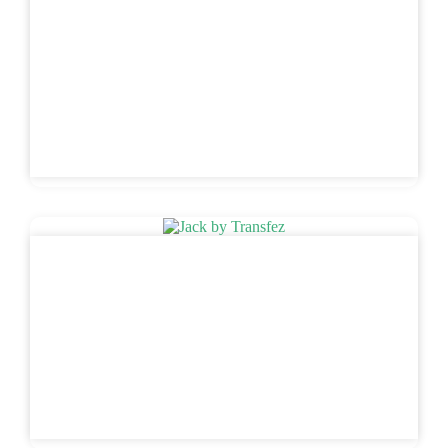
Orderonline.id
Orderonline.id Genaya telah dipercaya untuk
membantu peluncuran unit bisnis baru
Orderonline, sebuah platform untuk membuat
dan mengelola…
Read More
Jack by Transfez
Jack by Transfez Genaya telah dipercaya untuk
membantu peluncuran aplikasi manajemen
keuangan inovatif bernama Jack dari Transfez,
…
Read More