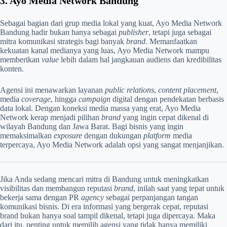
3. Ayo Media Network Bandung
Sebagai bagian dari grup media lokal yang kuat, Ayo Media Network
Bandung hadir bukan hanya sebagai
publisher
, tetapi juga sebagai
mitra komunikasi strategis bagi banyak
brand
. Memanfaatkan
kekuatan kanal medianya yang luas, Ayo Media Network mampu
memberikan
value
lebih dalam hal jangkauan audiens dan kredibilitas
konten.
Agensi ini menawarkan layanan
public relations
,
content placement
,
media
coverage
, hingga
campaign
digital dengan pendekatan berbasis
data lokal. Dengan koneksi media massa yang erat, Ayo Media
Network kerap menjadi pilihan
brand
yang ingin cepat dikenal di
wilayah Bandung dan Jawa Barat. Bagi bisnis yang ingin
memaksimalkan
exposure
dengan dukungan
platform
media
terpercaya, Ayo Media Network adalah opsi yang sangat menjanjikan.
Jika Anda sedang mencari mitra di Bandung untuk meningkatkan
visibilitas dan membangun reputasi
brand
, inilah saat yang tepat untuk
bekerja sama dengan PR
agency
sebagai perpanjangan tangan
komunikasi bisnis. Di era informasi yang bergerak cepat, reputasi
brand bukan hanya soal tampil dikenal, tetapi juga dipercaya. Maka
dari itu, penting untuk memilih agensi yang tidak hanya memiliki