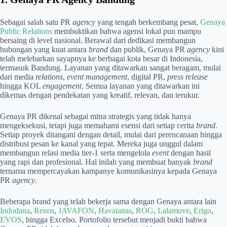
Sebagai salah satu PR
agency
yang tengah berkembang pesat,
Genaya
Public Relations
membuktikan bahwa agensi lokal pun mampu
bersaing di level nasional. Berawal dari dedikasi membangun
hubungan yang kuat antara
brand
dan publik, Genaya PR
agency
kini
telah melebarkan sayapnya ke berbagai kota besar di Indonesia,
termasuk Bandung. Layanan yang ditawarkan sangat beragam, mulai
dari media
relations
,
event management
, digital PR,
press release
hingga KOL
engagement
. Semua layanan yang ditawarkan ini
dikemas dengan pendekatan yang kreatif, relevan, dan terukur.
Genaya PR dikenal sebagai mitra strategis yang tidak hanya
mengeksekusi, tetapi juga memahami esensi dari setiap cerita
brand
.
Setiap proyek ditangani dengan detail, mulai dari perencanaan hingga
distribusi pesan ke kanal yang tepat. Mereka juga unggul dalam
membangun relasi media tier-1 serta mengelola
event
dengan hasil
yang rapi dan profesional. Hal inilah yang membuat banyak
brand
ternama mempercayakan kampanye komunikasinya kepada Genaya
PR
agency
.
Beberapa brand yang telah bekerja sama dengan Genaya antara lain
Indodana
,
Renos
,
JAVAFON
,
Havaianas
,
ROG
,
Lalamove
,
Erigo
,
EVOS
, hingga Excelso. Portofolio tersebut menjadi bukti bahwa