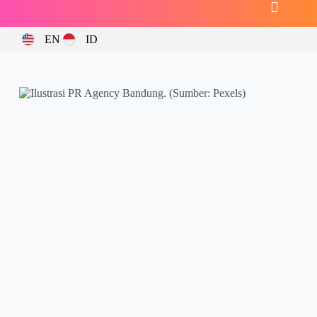
EN
ID