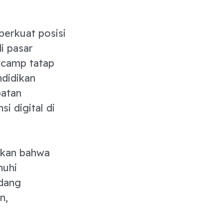
erkuat posisi
i pasar
tcamp tatap
didikan
patan
i digital di
akan bahwa
nuhi
idang
n,