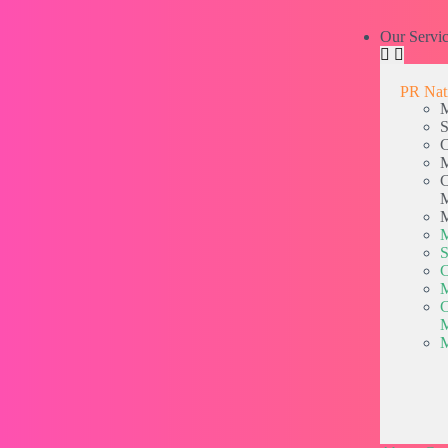
Our Servi
PR Nat
M
S
C
M
C
M
M
S
C
M
C
M