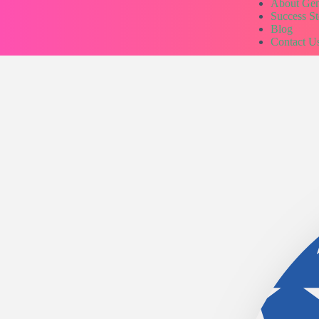
About Ge
Success St
Blog
Contact U