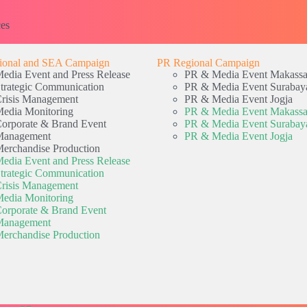
ces
ional and SEA Campaign
PR Regional Campaign
edia Event and Press Release
PR & Media Event Makassa
trategic Communication
PR & Media Event Surabay
risis Management
PR & Media Event Jogja
edia Monitoring
PR & Media Event Makassa
orporate & Brand Event
PR & Media Event Surabay
Management
PR & Media Event Jogja
erchandise Production
edia Event and Press Release
trategic Communication
risis Management
edia Monitoring
orporate & Brand Event
Management
erchandise Production