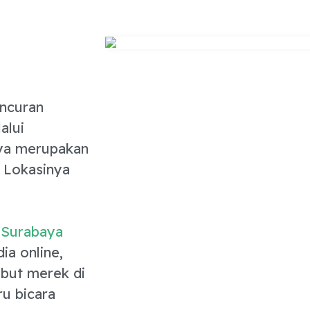
uncuran
alui
ya merupakan
. Lokasinya
 Surabaya
ia online,
but merek di
u bicara