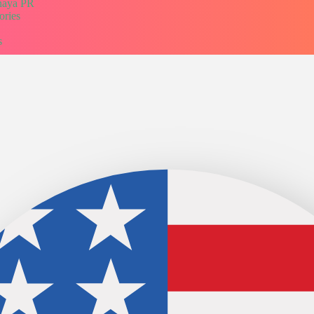
naya PR
ories
s